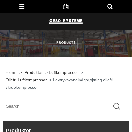
Hjem
>
Produkter
>
Luftkompressor
>
Oliefri Luftkompressor
> Lavtryksvandindsprøjtning oliefri
skruekompressor
Produkter