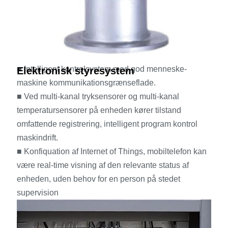
■ Intelligent kontrolsystem med god menneske-
Elektronisk styresystem
maskine kommunikationsgrænseflade.
■ Ved multi-kanal tryksensorer og multi-kanal
temperatursensorer på enheden kører tilstand
omfattende registrering, intelligent program kontrol
maskindrift.
■ Konfiquation af Internet of Things, mobiltelefon kan
være real-time visning af den relevante status af
enheden, uden behov for en person på stedet
supervision