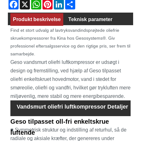
Facebook
X
WhatsApp
Pinterest
LinkedIn
Share
Produkt beskrivelse
Teknisk parameter
Find et stort udvalg af lavtryksvandindsprøjtede oliefrie
Produktbillede
Video
skruekompressorer fra Kina hos Gesosystems®. Giv
professionel eftersalgsservice og den rigtige pris, ser frem til
samarbejde.
Geso vandsmurt oliefri luftkompressor er udsøgt i
design og fremstilling, ved hjælp af Geso tilpasset
oliefri enkeltskruet hovedmotor, vand i stedet for
smøreolie, oliefri og vandfri, hvilket gør trykluften mere
miljøvenlig, mere stabil og mere energibesparende.
Vandsmurt oliefri luftkompressor Detaljer
Geso tilpasset oll-fri enkeltskrue
■ Symmetrisk struktur og indstilling af returhul, så de
luftende
radiale og aksiale kræfter, der genereres under