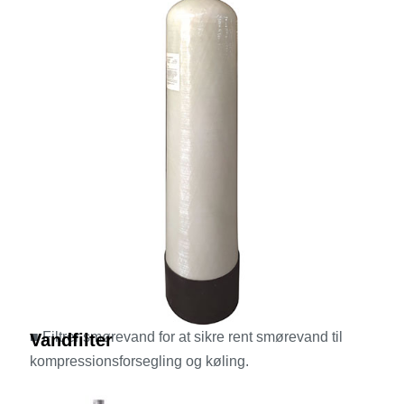
■ Filtrer smørevand for at sikre rent smørevand til
Vandfilter
kompressionsforsegling og køling.