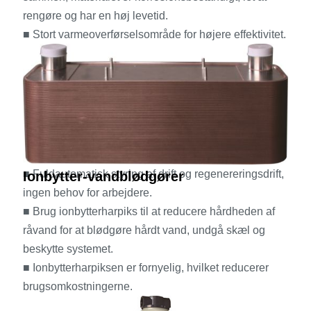
rengøre og har en høj levetid.
■ Stort varmeoverførselsområde for højere effektivitet.
■ Fuldautomatisk styring af drift og regenereringsdrift,
Ionbytter-vandblødgører
ingen behov for arbejdere.
■ Brug ionbytterharpiks til at reducere hårdheden af ​​
råvand for at blødgøre hårdt vand, undgå skæl og
beskytte systemet.
■ Ionbytterharpiksen er fornyelig, hvilket reducerer
brugsomkostningerne.