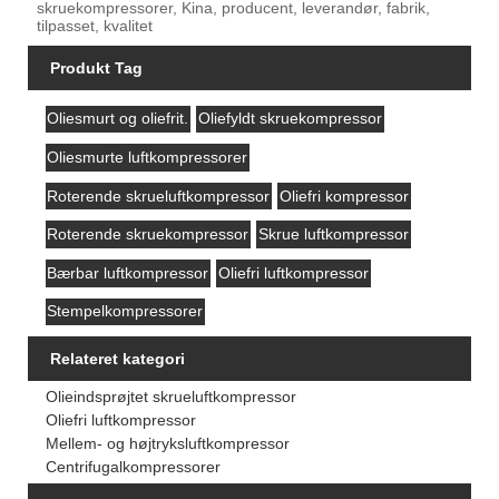
skruekompressorer, Kina, producent, leverandør, fabrik,
tilpasset, kvalitet
Produkt Tag
Oliesmurt og oliefrit.
Oliefyldt skruekompressor
Oliesmurte luftkompressorer
Roterende skrueluftkompressor
Oliefri kompressor
Roterende skruekompressor
Skrue luftkompressor
Bærbar luftkompressor
Oliefri luftkompressor
Stempelkompressorer
Relateret kategori
Olieindsprøjtet skrueluftkompressor
Oliefri luftkompressor
Mellem- og højtryksluftkompressor
Centrifugalkompressorer