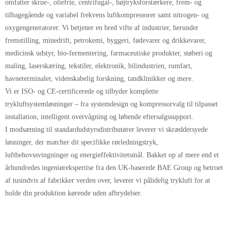
omfatter skrue-, oliefrie, centrifugal-, højtryksforstærkere, frem- og
tilbagegående og variabel frekvens luftkompressorer samt nitrogen- og
oxygengeneratorer. Vi betjener en bred vifte af industrier, herunder
fremstilling, minedrift, petrokemi, byggeri, fødevarer og drikkevarer,
medicinsk udstyr, bio-fermentering, farmaceutiske produkter, støberi og
maling, laserskæring, tekstiler, elektronik, bilindustrien, rumfart,
havneterminaler, videnskabelig forskning, tandklinikker og mere.
Vi er ISO- og CE-certificerede og tilbyder komplette
trykluftsystemløsninger – fra systemdesign og kompressorvalg til tilpasset
installation, intelligent overvågning og løbende eftersalgssupport.
I modsætning til standardudstyrsdistributører leverer vi skræddersyede
løsninger, der matcher dit specifikke rørledningstryk,
luftbehovssvingninger og energieffektivitetsmål. Bakket op af mere end et
århundredes ingeniørekspertise fra den UK-baserede BAE Group og betroet
af tusindvis af fabrikker verden over, leverer vi pålidelig trykluft for at
holde din produktion kørende uden afbrydelser.